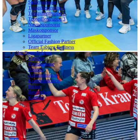
Spillersponsor
Topspillergruppe 1
Topspillergruppe 2
Topspillergruppe 3
Navnesponsorat
Maskotsponsor
Ligapartner
Official Fashion Partner
Team Esbjerg Business
Om Team Esbjerg
Værdier
Hjemmebane
Historie
Administration
Kommunikation
Presse
Bestyrelsen
Kontakt