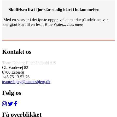
Skuffelsen fra i fjor står stadig klart i hukommelsen
Med en storsejr i det første opgør, vel at mærke på udebane, var
der gjort klart til en fest i Blue Water...
Læs mere
Kontakt os
Team Esbjerg Elitehåndbold A/S
Gl. Vardevej 82
6700 Esbjerg
+45 75 13 52 76
teamesbjerg@teamesbjerg.dk
Følg os
Få overblikket