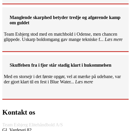
Manglende skarphed betyder tredje og afgørende kamp
om guldet
Team Esbjerg stod med en matchbold i Odense, men chancen
glippede. Uskarp boldomgang gav mange tekniske f...
Læs mere
Skuffelsen fra i fjor står stadig klart i hukommelsen
Med en storsejr i det første opgør, vel at mærke på udebane, var
der gjort klart til en fest i Blue Water...
Læs mere
Kontakt os
Team Esbjerg Elitehåndbold A/S
Gl. Vardevej 82