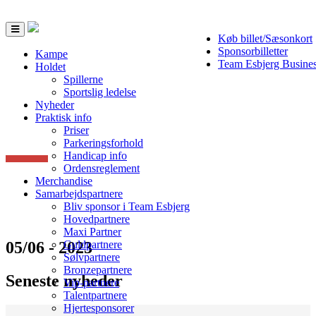
Toggle
Køb billet/Sæsonkort
navigation
Sponsorbilletter
Kampe
Team Esbjerg Busine
Holdet
Spillerne
Sportslig ledelse
Nyheder
Praktisk info
Priser
Parkeringsforhold
Handicap info
Ordensreglement
Merchandise
Samarbejdspartnere
Bliv sponsor i Team Esbjerg
Hovedpartnere
Maxi Partner
05/06 - 2023
Guldpartnere
Sølvpartnere
Bronzepartnere
Seneste nyheder
Vip-partnere
Talentpartnere
Hjertesponsorer