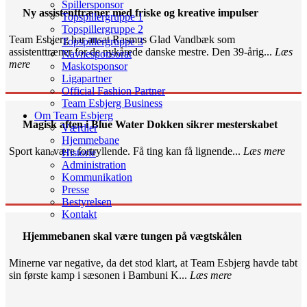
Spillersponsor
Ny assistenttræner med friske og kreative impulser
Topspillergruppe 1
Topspillergruppe 2
Team Esbjerg har ansat Rasmus Glad Vandbæk som
Topspillergruppe 3
assistenttræner for de nykårede danske mestre. Den 39-årig...
Læs
Navnesponsorat
mere
Maskotsponsor
Ligapartner
Official Fashion Partner
Team Esbjerg Business
Om Team Esbjerg
Magisk aften i Blue Water Dokken sikrer mesterskabet
Værdier
Hjemmebane
Sport kan være fortryllende. Få ting kan få lignende...
Læs mere
Historie
Administration
Kommunikation
Presse
Bestyrelsen
Kontakt
Hjemmebanen skal være tungen på vægtskålen
Minerne var negative, da det stod klart, at Team Esbjerg havde tabt
sin første kamp i sæsonen i Bambuni K...
Læs mere