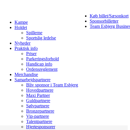
Køb billet/Sæsonkort
Sponsorbilletter
Kampe
Team Esbjerg Busine
Holdet
Spillerne
Sportslig ledelse
Nyheder
Praktisk info
Priser
Parkeringsforhold
Handicap info
Ordensreglement
Merchandise
Samarbejdspartnere
Bliv sponsor i Team Esbjerg
Hovedpartnere
Maxi Partner
Guldpartnere
Sølvpartnere
Bronzepartnere
Vip-partnere
Talentpartnere
Hjertesponsorer