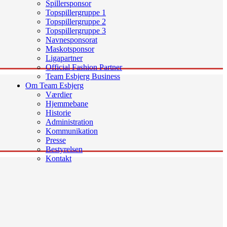
Spillersponsor
Topspillergruppe 1
Topspillergruppe 2
Topspillergruppe 3
Navnesponsorat
Maskotsponsor
Ligapartner
Official Fashion Partner
Team Esbjerg Business
Om Team Esbjerg
Værdier
Hjemmebane
Historie
Administration
Kommunikation
Presse
Bestyrelsen
Kontakt