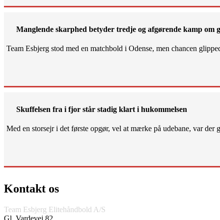
Manglende skarphed betyder tredje og afgørende kamp om g
Team Esbjerg stod med en matchbold i Odense, men chancen glippe
Skuffelsen fra i fjor står stadig klart i hukommelsen
Med en storsejr i det første opgør, vel at mærke på udebane, var der gjo
Kontakt os
Team Esbjerg Elitehåndbold A/S
Gl. Vardevej 82