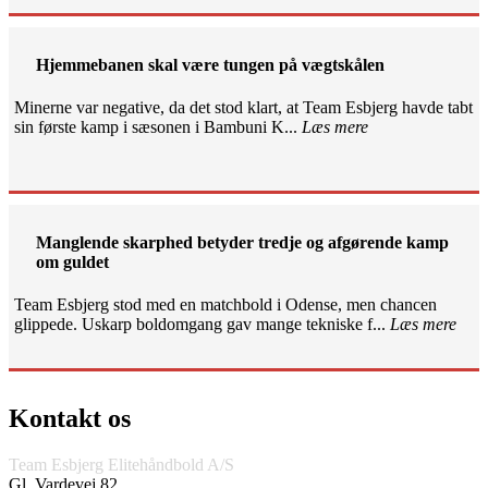
Hjemmebanen skal være tungen på vægtskålen
Minerne var negative, da det stod klart, at Team Esbjerg havde tabt
sin første kamp i sæsonen i Bambuni K...
Læs mere
Manglende skarphed betyder tredje og afgørende kamp
om guldet
Team Esbjerg stod med en matchbold i Odense, men chancen
glippede. Uskarp boldomgang gav mange tekniske f...
Læs mere
Kontakt os
Team Esbjerg Elitehåndbold A/S
Gl. Vardevej 82