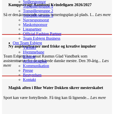
Spillersponsor
Kampoversigt Bambuni Kvindeligaen 2026/2027
Topspillergruppe 1
Topspillergruppe 2
Så er den kommende sæsons turneringsplan på plads. I...
Læs mere
Topspillergruppe 3
Navnesponsorat
Maskotsponsor
Ligapartner
Official Fashion Partner
Team Esbjerg Business
Om Team Esbjerg
Ny assistenttræner med friske og kreative impulser
Værdier
Hjemmebane
Team Esbjerg har ansat Rasmus Glad Vandbæk som
Historie
assistenttræner for de nykårede danske mestre. Den 39-årig...
Læs
Administration
mere
Kommunikation
Presse
Bestyrelsen
Kontakt
Magisk aften i Blue Water Dokken sikrer mesterskabet
Sport kan være fortryllende. Få ting kan få lignende...
Læs mere