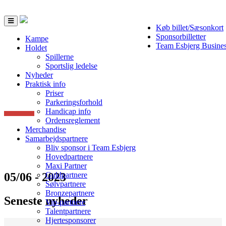
Toggle
Køb billet/Sæsonkort
navigation
Sponsorbilletter
Kampe
Team Esbjerg Busine
Holdet
Spillerne
Sportslig ledelse
Nyheder
Praktisk info
Priser
Parkeringsforhold
Handicap info
Ordensreglement
Merchandise
Samarbejdspartnere
Bliv sponsor i Team Esbjerg
Hovedpartnere
Maxi Partner
05/06 - 2023
Guldpartnere
Sølvpartnere
Bronzepartnere
Seneste nyheder
Vip-partnere
Talentpartnere
Hjertesponsorer