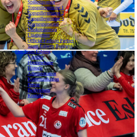
Spillersponsor
Topspillergruppe 1
Topspillergruppe 2
Topspillergruppe 3
Navnesponsorat
Maskotsponsor
Ligapartner
Official Fashion Partner
Team Esbjerg Business
Om Team Esbjerg
Værdier
Hjemmebane
Historie
Administration
Kommunikation
Presse
Bestyrelsen
Kontakt