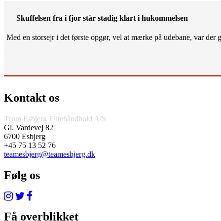
Skuffelsen fra i fjor står stadig klart i hukommelsen
Med en storsejr i det første opgør, vel at mærke på udebane, var der gjo
Kontakt os
Team Esbjerg Elitehåndbold A/S
Gl. Vardevej 82
6700 Esbjerg
+45 75 13 52 76
teamesbjerg@teamesbjerg.dk
Følg os
Få overblikket