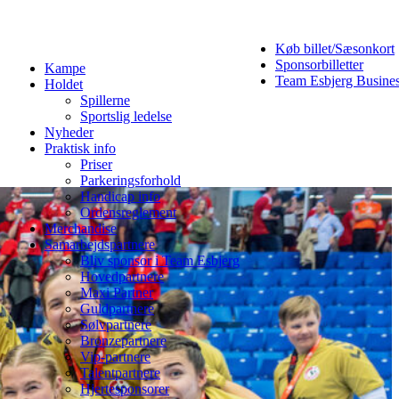
Køb billet/Sæsonkort
Sponsorbilletter
Kampe
Team Esbjerg Busine
Holdet
Spillerne
Sportslig ledelse
Nyheder
Praktisk info
Priser
Parkeringsforhold
Handicap info
Ordensreglement
Merchandise
Samarbejdspartnere
Bliv sponsor i Team Esbjerg
Hovedpartnere
Maxi Partner
Guldpartnere
Sølvpartnere
Bronzepartnere
Vip-partnere
Talentpartnere
Hjertesponsorer