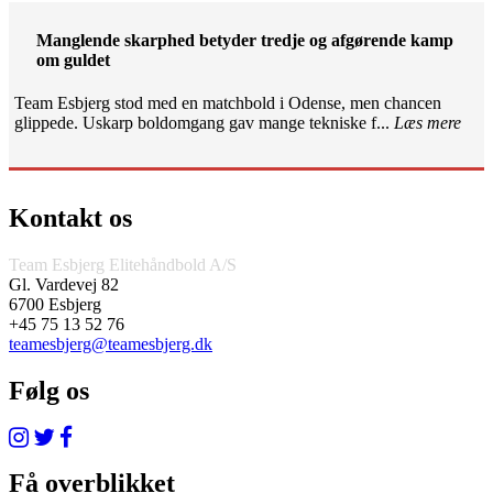
Manglende skarphed betyder tredje og afgørende kamp
om guldet
Team Esbjerg stod med en matchbold i Odense, men chancen
glippede. Uskarp boldomgang gav mange tekniske f...
Læs mere
Kontakt os
Team Esbjerg Elitehåndbold A/S
Gl. Vardevej 82
6700 Esbjerg
+45 75 13 52 76
teamesbjerg@teamesbjerg.dk
Følg os
Få overblikket