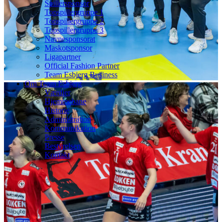
Spillersponsor
Topspillergruppe 1
Topspillergruppe 2
Topspillergruppe 3
Navnesponsorat
Maskotsponsor
Ligapartner
Official Fashion Partner
Team Esbjerg Business
Om Team Esbjerg
Værdier
Hjemmebane
Historie
Administration
Kommunikation
Presse
Bestyrelsen
Kontakt