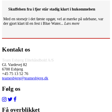
Skuffelsen fra i fjor står stadig klart i hukommelsen
Med en storsejr i det første opgør, vel at mærke på udebane, var
der gjort klart til en fest i Blue Water...
Læs mere
Kontakt os
Team Esbjerg Elitehåndbold A/S
Gl. Vardevej 82
6700 Esbjerg
+45 75 13 52 76
teamesbjerg@teamesbjerg.dk
Følg os
Få overblikket