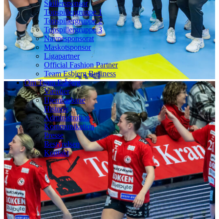
Spillersponsor
Topspillergruppe 1
Topspillergruppe 2
Topspillergruppe 3
Navnesponsorat
Maskotsponsor
Ligapartner
Official Fashion Partner
Team Esbjerg Business
Om Team Esbjerg
Værdier
Hjemmebane
Historie
Administration
Kommunikation
Presse
Bestyrelsen
Kontakt