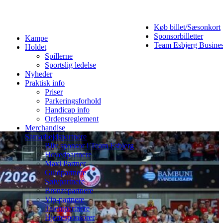
Køb billet/Sæsonkort
Sponsorbilletter
Kampe
Team Esbjerg Busine
Holdet
Spillerne
Sportslig ledelse
Nyheder
Praktisk info
Priser
Parkeringsforhold
Handicap info
Ordensreglement
Merchandise
Samarbejdspartnere
Bliv sponsor i Team Esbjerg
Hovedpartnere
Maxi Partner
Guldpartnere
Sølvpartnere
Bronzepartnere
Vip-partnere
Talentpartnere
Hjertesponsorer