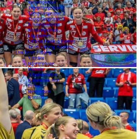
Spillersponsor
Topspillergruppe 1
Topspillergruppe 2
Topspillergruppe 3
Navnesponsorat
Maskotsponsor
Ligapartner
Official Fashion Partner
Team Esbjerg Business
Om Team Esbjerg
Værdier
Hjemmebane
Historie
Administration
Kommunikation
Presse
Bestyrelsen
Kontakt