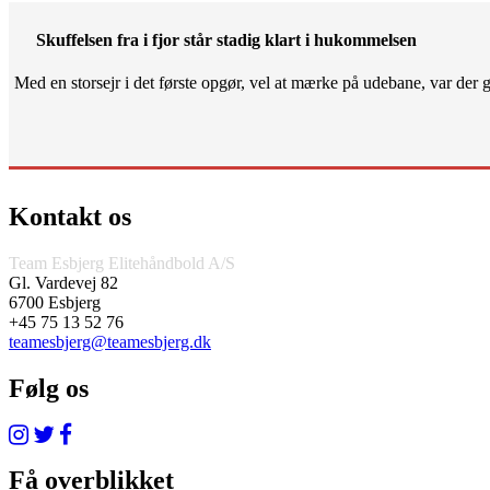
Skuffelsen fra i fjor står stadig klart i hukommelsen
Med en storsejr i det første opgør, vel at mærke på udebane, var der gjo
Kontakt os
Team Esbjerg Elitehåndbold A/S
Gl. Vardevej 82
6700 Esbjerg
+45 75 13 52 76
teamesbjerg@teamesbjerg.dk
Følg os
Få overblikket