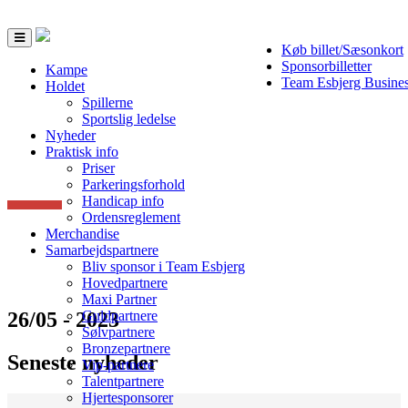
Toggle
Køb billet/Sæsonkort
navigation
Sponsorbilletter
Kampe
Team Esbjerg Busine
Holdet
Spillerne
Sportslig ledelse
Nyheder
Praktisk info
Priser
Parkeringsforhold
Handicap info
Ordensreglement
Merchandise
Samarbejdspartnere
Bliv sponsor i Team Esbjerg
Hovedpartnere
Maxi Partner
26/05 - 2023
Guldpartnere
Sølvpartnere
Bronzepartnere
Seneste nyheder
Vip-partnere
Talentpartnere
Hjertesponsorer