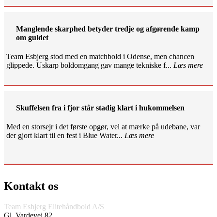
Manglende skarphed betyder tredje og afgørende kamp
om guldet
Team Esbjerg stod med en matchbold i Odense, men chancen
glippede. Uskarp boldomgang gav mange tekniske f...
Læs mere
Skuffelsen fra i fjor står stadig klart i hukommelsen
Med en storsejr i det første opgør, vel at mærke på udebane, var
der gjort klart til en fest i Blue Water...
Læs mere
Kontakt os
Team Esbjerg Elitehåndbold A/S
Gl. Vardevej 82