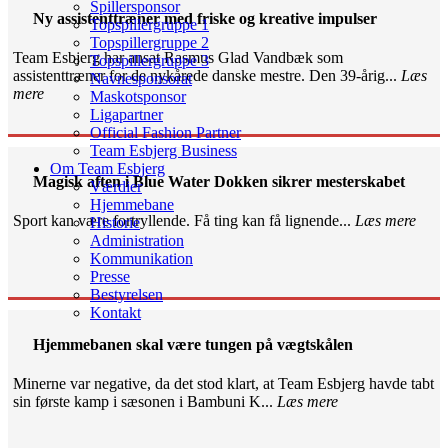
Spillersponsor
Ny assistenttræner med friske og kreative impulser
Topspillergruppe 1
Topspillergruppe 2
Team Esbjerg har ansat Rasmus Glad Vandbæk som
Topspillergruppe 3
assistenttræner for de nykårede danske mestre. Den 39-årig...
Læs
Navnesponsorat
mere
Maskotsponsor
Ligapartner
Official Fashion Partner
Team Esbjerg Business
Om Team Esbjerg
Magisk aften i Blue Water Dokken sikrer mesterskabet
Værdier
Hjemmebane
Sport kan være fortryllende. Få ting kan få lignende...
Læs mere
Historie
Administration
Kommunikation
Presse
Bestyrelsen
Kontakt
Hjemmebanen skal være tungen på vægtskålen
Minerne var negative, da det stod klart, at Team Esbjerg havde tabt
sin første kamp i sæsonen i Bambuni K...
Læs mere