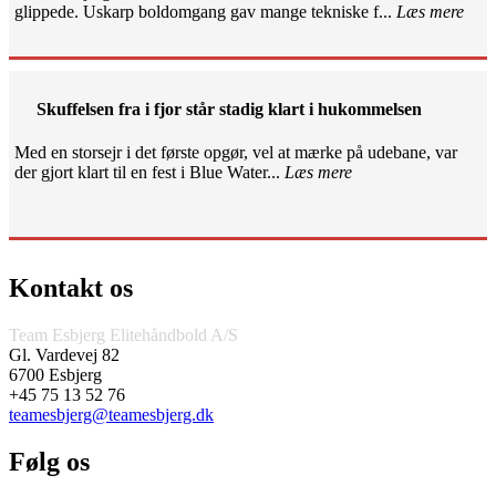
glippede. Uskarp boldomgang gav mange tekniske f...
Læs mere
Skuffelsen fra i fjor står stadig klart i hukommelsen
Med en storsejr i det første opgør, vel at mærke på udebane, var
der gjort klart til en fest i Blue Water...
Læs mere
Kontakt os
Team Esbjerg Elitehåndbold A/S
Gl. Vardevej 82
6700 Esbjerg
+45 75 13 52 76
teamesbjerg@teamesbjerg.dk
Følg os