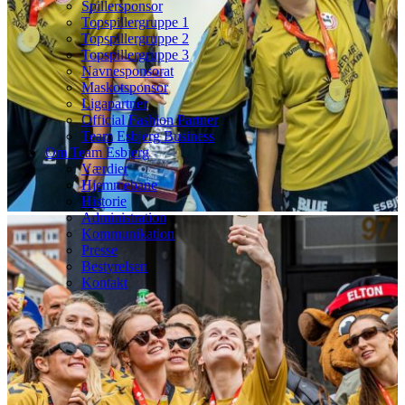
Spillersponsor
Topspillergruppe 1
Topspillergruppe 2
Topspillergruppe 3
Navnesponsorat
Maskotsponsor
Ligapartner
Official Fashion Partner
Team Esbjerg Business
Om Team Esbjerg
Værdier
Hjemmebane
Historie
Administration
Kommunikation
Presse
Bestyrelsen
Kontakt