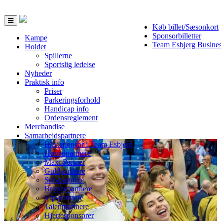
Toggle
Køb billet/Sæsonkort
navigation
Sponsorbilletter
Kampe
Team Esbjerg Busine
Holdet
Spillerne
Sportslig ledelse
Nyheder
Praktisk info
Priser
Parkeringsforhold
Handicap info
Ordensreglement
Merchandise
Samarbejdspartnere
Bliv sponsor i Team Esbjerg
Hovedpartnere
Maxi Partner
Guldpartnere
Sølvpartnere
Bronzepartnere
Vip-partnere
Talentpartnere
Hjertesponsorer