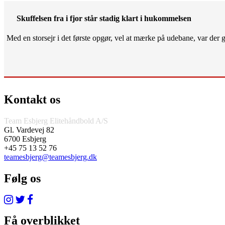
Skuffelsen fra i fjor står stadig klart i hukommelsen
Med en storsejr i det første opgør, vel at mærke på udebane, var der gjo
Kontakt os
Team Esbjerg Elitehåndbold A/S
Gl. Vardevej 82
6700 Esbjerg
+45 75 13 52 76
teamesbjerg@teamesbjerg.dk
Følg os
Få overblikket