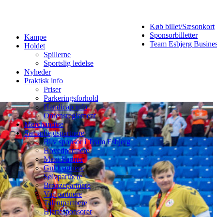
Køb billet/Sæsonkort
Sponsorbilletter
Kampe
Team Esbjerg Busine
Holdet
Spillerne
Sportslig ledelse
Nyheder
Praktisk info
Priser
Parkeringsforhold
Handicap info
Ordensreglement
Merchandise
Samarbejdspartnere
Bliv sponsor i Team Esbjerg
Hovedpartnere
Maxi Partner
Guldpartnere
Sølvpartnere
Bronzepartnere
Vip-partnere
Talentpartnere
Hjertesponsorer