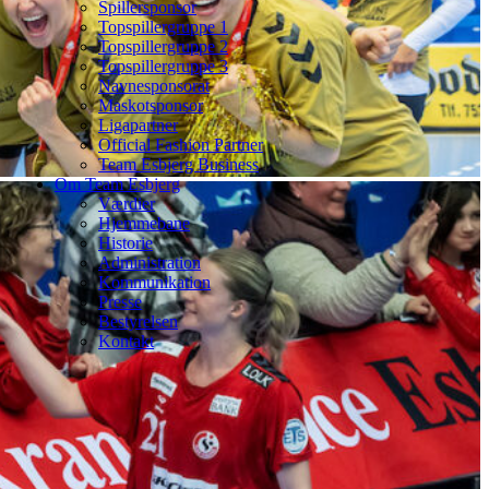
Spillersponsor
Topspillergruppe 1
Topspillergruppe 2
Topspillergruppe 3
Navnesponsorat
Maskotsponsor
Ligapartner
Official Fashion Partner
Team Esbjerg Business
Om Team Esbjerg
Værdier
Hjemmebane
Historie
Administration
Kommunikation
Presse
Bestyrelsen
Kontakt