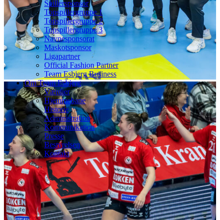
Spillersponsor
Topspillergruppe 1
Topspillergruppe 2
Topspillergruppe 3
Navnesponsorat
Maskotsponsor
Ligapartner
Official Fashion Partner
Team Esbjerg Business
Om Team Esbjerg
Værdier
Hjemmebane
Historie
Administration
Kommunikation
Presse
Bestyrelsen
Kontakt