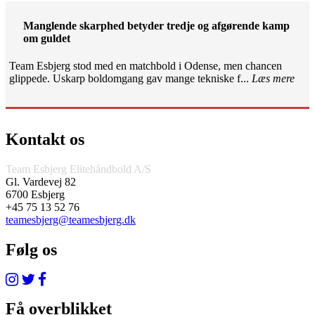
Manglende skarphed betyder tredje og afgørende kamp
om guldet
Team Esbjerg stod med en matchbold i Odense, men chancen
glippede. Uskarp boldomgang gav mange tekniske f...
Læs mere
Kontakt os
Team Esbjerg Elitehåndbold A/S
Gl. Vardevej 82
6700 Esbjerg
+45 75 13 52 76
teamesbjerg@teamesbjerg.dk
Følg os
Få overblikket