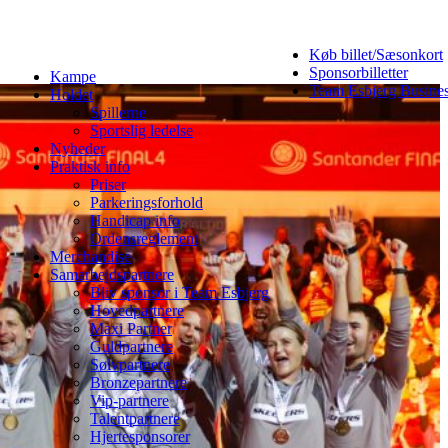
Køb billet/Sæsonkort
Sponsorbilletter
Kampe
Team Esbjerg Busine
Holdet
Spillerne
Sportslig ledelse
Nyheder
Praktisk info
Priser
Parkeringsforhold
Handicap info
Ordensreglement
Merchandise
Samarbejdspartnere
Bliv sponsor i Team Esbjerg
Hovedpartnere
Maxi Partner
Guldpartnere
Sølvpartnere
Bronzepartnere
Vip-partnere
Talentpartnere
Hjertesponsorer