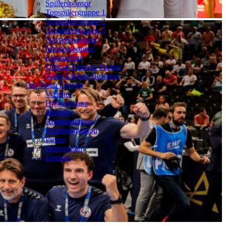
Spillersponsor
Topspillergruppe 1
Topspillergruppe 2
Topspillergruppe 3
Navnesponsorat
Maskotsponsor
Ligapartner
Official Fashion Partner
Team Esbjerg Business
Om Team Esbjerg
Værdier
Hjemmebane
Historie
Administration
Kommunikation
Presse
Bestyrelsen
Kontakt