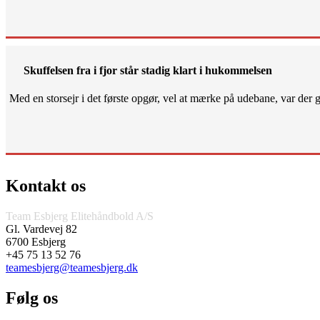
Skuffelsen fra i fjor står stadig klart i hukommelsen
Med en storsejr i det første opgør, vel at mærke på udebane, var der gjo
Kontakt os
Team Esbjerg Elitehåndbold A/S
Gl. Vardevej 82
6700 Esbjerg
+45 75 13 52 76
teamesbjerg@teamesbjerg.dk
Følg os