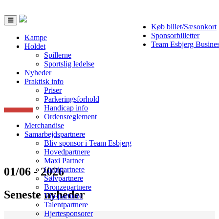
Toggle
Køb billet/Sæsonkort
navigation
Sponsorbilletter
Kampe
Team Esbjerg Busine
Holdet
Spillerne
Sportslig ledelse
Nyheder
Praktisk info
Priser
Parkeringsforhold
Handicap info
Ordensreglement
Merchandise
Samarbejdspartnere
Bliv sponsor i Team Esbjerg
Hovedpartnere
Maxi Partner
01/06 - 2026
Guldpartnere
Sølvpartnere
Bronzepartnere
Seneste nyheder
Vip-partnere
Talentpartnere
Hjertesponsorer