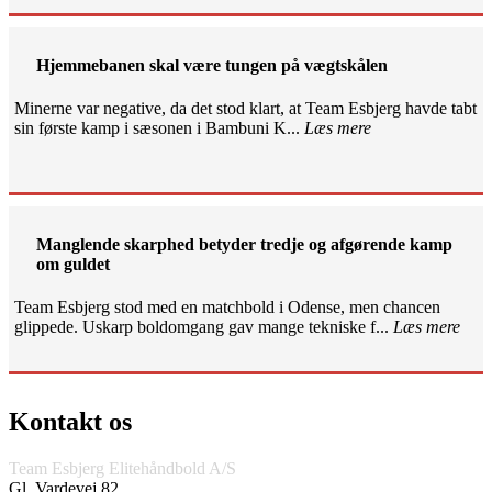
Hjemmebanen skal være tungen på vægtskålen
Minerne var negative, da det stod klart, at Team Esbjerg havde tabt
sin første kamp i sæsonen i Bambuni K...
Læs mere
Manglende skarphed betyder tredje og afgørende kamp
om guldet
Team Esbjerg stod med en matchbold i Odense, men chancen
glippede. Uskarp boldomgang gav mange tekniske f...
Læs mere
Kontakt os
Team Esbjerg Elitehåndbold A/S
Gl. Vardevej 82