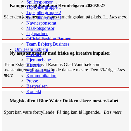
Spillersponsor
Kampoversigt Bambuni Kvindeligaen 2026/2027
Topspillergruppe 1
Topspillergruppe 2
Så er den kommende sæsons turneringsplan på plads. I...
Læs mere
Topspillergruppe 3
Navnesponsorat
Maskotsponsor
Ligapartner
Official Fashion Partner
Team Esbjerg Business
Om Team Esbjerg
Ny assistenttræner med friske og kreative impulser
Værdier
Hjemmebane
Team Esbjerg har ansat Rasmus Glad Vandbæk som
Historie
assistenttræner for de nykårede danske mestre. Den 39-årig...
Læs
Administration
mere
Kommunikation
Presse
Bestyrelsen
Kontakt
Magisk aften i Blue Water Dokken sikrer mesterskabet
Sport kan være fortryllende. Få ting kan få lignende...
Læs mere