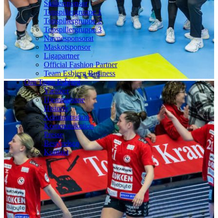
Spillersponsor
Topspillergruppe 1
Topspillergruppe 2
Topspillergruppe 3
Navnesponsorat
Maskotsponsor
Ligapartner
Official Fashion Partner
Team Esbjerg Business
Om Team Esbjerg
Værdier
Hjemmebane
Historie
Administration
Kommunikation
Presse
Bestyrelsen
Kontakt