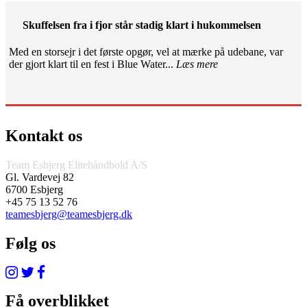
Skuffelsen fra i fjor står stadig klart i hukommelsen
Med en storsejr i det første opgør, vel at mærke på udebane, var
der gjort klart til en fest i Blue Water...
Læs mere
Kontakt os
Team Esbjerg Elitehåndbold A/S
Gl. Vardevej 82
6700 Esbjerg
+45 75 13 52 76
teamesbjerg@teamesbjerg.dk
Følg os
Få overblikket