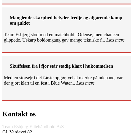
Manglende skarphed betyder tredje og afgørende kamp
om guldet
Team Esbjerg stod med en matchbold i Odense, men chancen
glippede. Uskarp boldomgang gav mange tekniske f...
Læs mere
Skuffelsen fra i fjor står stadig klart i hukommelsen
Med en storsejr i det første opgør, vel at mærke på udebane, var
der gjort klart til en fest i Blue Water...
Læs mere
Kontakt os
Team Esbjerg Elitehåndbold A/S
Gl. Vardevej 82