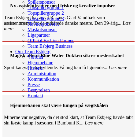
Spillersponsor
Ny assistenttræner med friske og kreative impulser
Topspillergruppe 1
Topspillergruppe 2
Team Esbjerg har ansat Rasmus Glad Vandbæk som
Topspillergruppe 3
assistenttræner for de nykårede danske mestre. Den 39-årig...
Læs
Navnesponsorat
mere
Maskotsponsor
Ligapartner
Official Fashion Partner
Team Esbjerg Business
Om Team Esbjerg
Magisk aften i Blue Water Dokken sikrer mesterskabet
Værdier
Hjemmebane
Sport kan være fortryllende. Få ting kan få lignende...
Læs mere
Historie
Administration
Kommunikation
Presse
Bestyrelsen
Kontakt
Hjemmebanen skal være tungen på vægtskålen
Minerne var negative, da det stod klart, at Team Esbjerg havde tabt
sin første kamp i sæsonen i Bambuni K...
Læs mere