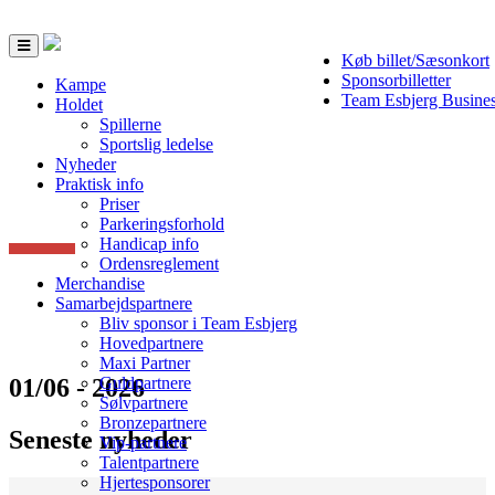
Toggle
Køb billet/Sæsonkort
navigation
Sponsorbilletter
Kampe
Team Esbjerg Busine
Holdet
Spillerne
Sportslig ledelse
Nyheder
Praktisk info
Priser
Parkeringsforhold
Handicap info
Ordensreglement
Merchandise
Samarbejdspartnere
Bliv sponsor i Team Esbjerg
Hovedpartnere
Maxi Partner
01/06 - 2026
Guldpartnere
Sølvpartnere
Bronzepartnere
Seneste nyheder
Vip-partnere
Talentpartnere
Hjertesponsorer