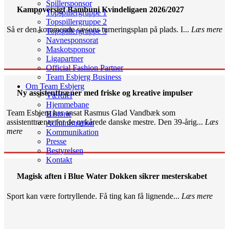
Spillersponsor
Kampoversigt Bambuni Kvindeligaen 2026/2027
Topspillergruppe 1
Topspillergruppe 2
Så er den kommende sæsons turneringsplan på plads. I...
Læs mere
Topspillergruppe 3
Navnesponsorat
Maskotsponsor
Ligapartner
Official Fashion Partner
Team Esbjerg Business
Om Team Esbjerg
Ny assistenttræner med friske og kreative impulser
Værdier
Hjemmebane
Team Esbjerg har ansat Rasmus Glad Vandbæk som
Historie
assistenttræner for de nykårede danske mestre. Den 39-årig...
Læs
Administration
mere
Kommunikation
Presse
Bestyrelsen
Kontakt
Magisk aften i Blue Water Dokken sikrer mesterskabet
Sport kan være fortryllende. Få ting kan få lignende...
Læs mere