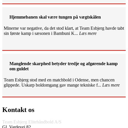
Hjemmebanen skal være tungen på vægtskålen
Minerne var negative, da det stod klart, at Team Esbjerg havde tabt
sin første kamp i sæsonen i Bambuni K...
Læs mere
Manglende skarphed betyder tredje og afgørende kamp
om guldet
Team Esbjerg stod med en matchbold i Odense, men chancen
glippede. Uskarp boldomgang gav mange tekniske f...
Læs mere
Kontakt os
Team Esbjerg Elitehåndbold A/S
Gl. Vardevej 82