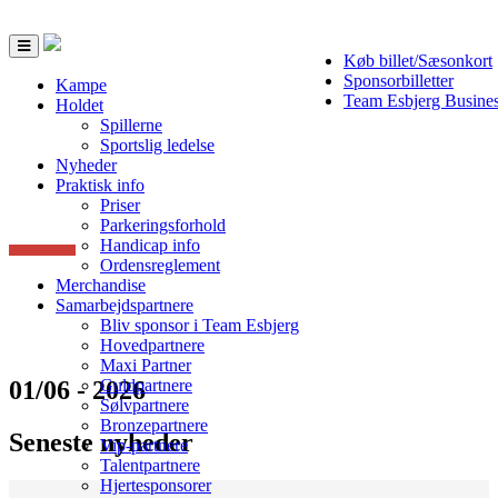
Toggle
Køb billet/Sæsonkort
navigation
Sponsorbilletter
Kampe
Team Esbjerg Busine
Holdet
Spillerne
Sportslig ledelse
Nyheder
Praktisk info
Priser
Parkeringsforhold
Handicap info
Ordensreglement
Merchandise
Samarbejdspartnere
Bliv sponsor i Team Esbjerg
Hovedpartnere
Maxi Partner
01/06 - 2026
Guldpartnere
Sølvpartnere
Bronzepartnere
Seneste nyheder
Vip-partnere
Talentpartnere
Hjertesponsorer