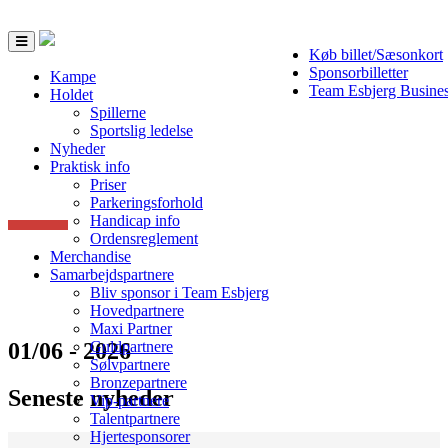
Toggle
Køb billet/Sæsonkort
navigation
Sponsorbilletter
Kampe
Team Esbjerg Busine
Holdet
Spillerne
Sportslig ledelse
Nyheder
Praktisk info
Priser
Parkeringsforhold
Handicap info
Ordensreglement
Merchandise
Samarbejdspartnere
Bliv sponsor i Team Esbjerg
Hovedpartnere
Maxi Partner
01/06 - 2026
Guldpartnere
Sølvpartnere
Bronzepartnere
Seneste nyheder
Vip-partnere
Talentpartnere
Hjertesponsorer