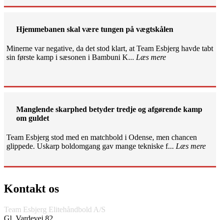
Hjemmebanen skal være tungen på vægtskålen
Minerne var negative, da det stod klart, at Team Esbjerg havde tabt
sin første kamp i sæsonen i Bambuni K...
Læs mere
Manglende skarphed betyder tredje og afgørende kamp
om guldet
Team Esbjerg stod med en matchbold i Odense, men chancen
glippede. Uskarp boldomgang gav mange tekniske f...
Læs mere
Kontakt os
Team Esbjerg Elitehåndbold A/S
Gl. Vardevej 82