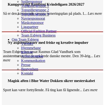
Spillersponsor
Kampoversigt Bambuni Kvindeligaen 2026/2027
Topspillergruppe 1
Topspillergruppe 2
Så er den kommende sæsons turneringsplan på plads. I...
Læs mere
Topspillergruppe 3
Navnesponsorat
Maskotsponsor
Ligapartner
Official Fashion Partner
Team Esbjerg Business
Om Team Esbjerg
Ny assistenttræner med friske og kreative impulser
Værdier
Hjemmebane
Team Esbjerg har ansat Rasmus Glad Vandbæk som
Historie
assistenttræner for de nykårede danske mestre. Den 39-årig...
Læs
Administration
mere
Kommunikation
Presse
Bestyrelsen
Kontakt
Magisk aften i Blue Water Dokken sikrer mesterskabet
Sport kan være fortryllende. Få ting kan få lignende...
Læs mere