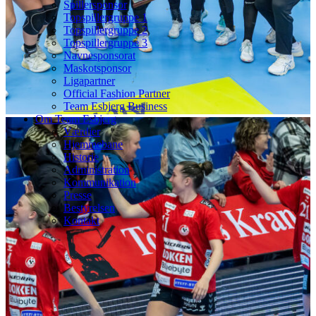
Spillersponsor
Topspillergruppe 1
Topspillergruppe 2
Topspillergruppe 3
Navnesponsorat
Maskotsponsor
Ligapartner
Official Fashion Partner
Team Esbjerg Business
Om Team Esbjerg
Værdier
Hjemmebane
Historie
Administration
Kommunikation
Presse
Bestyrelsen
Kontakt