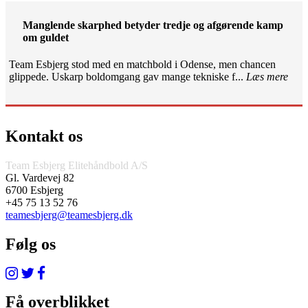
Manglende skarphed betyder tredje og afgørende kamp
om guldet
Team Esbjerg stod med en matchbold i Odense, men chancen
glippede. Uskarp boldomgang gav mange tekniske f...
Læs mere
Kontakt os
Team Esbjerg Elitehåndbold A/S
Gl. Vardevej 82
6700 Esbjerg
+45 75 13 52 76
teamesbjerg@teamesbjerg.dk
Følg os
Få overblikket