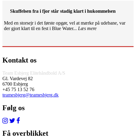
Skuffelsen fra i fjor står stadig klart i hukommelsen
Med en storsejr i det første opgør, vel at mærke på udebane, var
der gjort klart til en fest i Blue Water...
Læs mere
Kontakt os
Team Esbjerg Elitehåndbold A/S
Gl. Vardevej 82
6700 Esbjerg
+45 75 13 52 76
teamesbjerg@teamesbjerg.dk
Følg os
Få overblikket