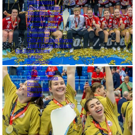
Spillersponsor
Topspillergruppe 1
Topspillergruppe 2
Topspillergruppe 3
Navnesponsorat
Maskotsponsor
Ligapartner
Official Fashion Partner
Team Esbjerg Business
Om Team Esbjerg
Værdier
Hjemmebane
Historie
Administration
Kommunikation
Presse
Bestyrelsen
Kontakt