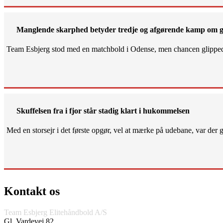
Manglende skarphed betyder tredje og afgørende kamp om g
Team Esbjerg stod med en matchbold i Odense, men chancen glippe
Skuffelsen fra i fjor står stadig klart i hukommelsen
Med en storsejr i det første opgør, vel at mærke på udebane, var der gjo
Kontakt os
Team Esbjerg Elitehåndbold A/S
Gl. Vardevej 82