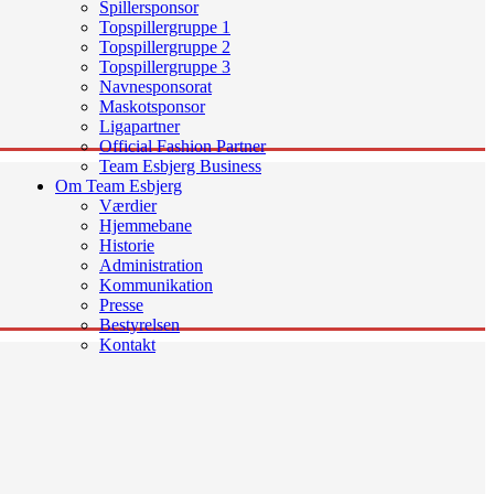
Spillersponsor
Topspillergruppe 1
Topspillergruppe 2
Topspillergruppe 3
Navnesponsorat
Maskotsponsor
Ligapartner
Official Fashion Partner
Team Esbjerg Business
Om Team Esbjerg
Værdier
Hjemmebane
Historie
Administration
Kommunikation
Presse
Bestyrelsen
Kontakt