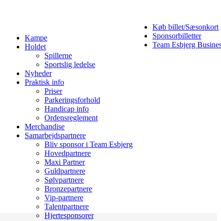
Køb billet/Sæsonkort
Sponsorbilletter
Kampe
Team Esbjerg Busine
Holdet
Spillerne
Sportslig ledelse
Nyheder
Praktisk info
Priser
Parkeringsforhold
Handicap info
Ordensreglement
Merchandise
Samarbejdspartnere
Bliv sponsor i Team Esbjerg
Hovedpartnere
Maxi Partner
Guldpartnere
Sølvpartnere
Bronzepartnere
Vip-partnere
Talentpartnere
Hjertesponsorer