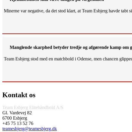
Minerne var negative, da det stod klart, at Team Esbjerg havde tabt 
Manglende skarphed betyder tredje og afgørende kamp om g
Team Esbjerg stod med en matchbold i Odense, men chancen glippe
Kontakt os
Team Esbjerg Elitehåndbold A/S
Gl. Vardevej 82
6700 Esbjerg
+45 75 13 52 76
teamesbjerg@teamesbjerg.dk