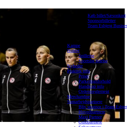
Køb billet/Sæsonkort
Sponsorbilletter
Team Esbjerg Busine
Kampe
Holdet
Spillerne
Sportslig ledelse
Nyheder
Praktisk info
Priser
Parkeringsforhold
Handicap info
Ordensreglement
Merchandise
Samarbejdspartnere
Bliv sponsor i Team Esbje
Hovedpartnere
Maxi Partner
Guldpartnere