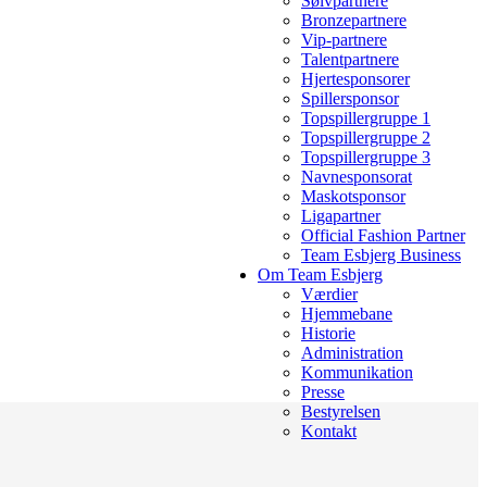
Sølvpartnere
Bronzepartnere
Vip-partnere
Talentpartnere
Hjertesponsorer
Spillersponsor
Topspillergruppe 1
Topspillergruppe 2
Topspillergruppe 3
Navnesponsorat
Maskotsponsor
Ligapartner
Official Fashion Partner
Team Esbjerg Business
Om Team Esbjerg
Værdier
Hjemmebane
Historie
Administration
Kommunikation
Presse
Bestyrelsen
Kontakt