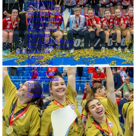
Spillersponsor
Topspillergruppe 1
Topspillergruppe 2
Topspillergruppe 3
Navnesponsorat
Maskotsponsor
Ligapartner
Official Fashion Partner
Team Esbjerg Business
Om Team Esbjerg
Værdier
Hjemmebane
Historie
Administration
Kommunikation
Presse
Bestyrelsen
Kontakt