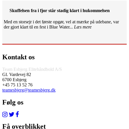
Skuffelsen fra i fjor står stadig klart i hukommelsen
Med en storsejr i det første opgør, vel at mærke på udebane, var
der gjort klart til en fest i Blue Water...
Læs mere
Kontakt os
Team Esbjerg Elitehåndbold A/S
Gl. Vardevej 82
6700 Esbjerg
+45 75 13 52 76
teamesbjerg@teamesbjerg.dk
Følg os
Få overblikket