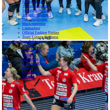
Spillersponsor
Topspillergruppe 1
Topspillergruppe 2
Topspillergruppe 3
Navnesponsorat
Maskotsponsor
Ligapartner
Official Fashion Partner
Team Esbjerg Business
Om Team Esbjerg
Værdier
Hjemmebane
Historie
Administration
Kommunikation
Presse
Bestyrelsen
Kontakt