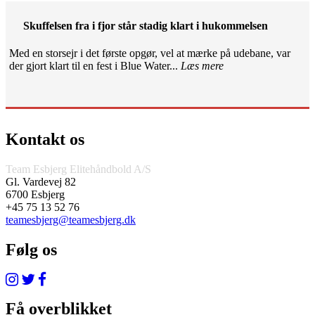
Skuffelsen fra i fjor står stadig klart i hukommelsen
Med en storsejr i det første opgør, vel at mærke på udebane, var
der gjort klart til en fest i Blue Water...
Læs mere
Kontakt os
Team Esbjerg Elitehåndbold A/S
Gl. Vardevej 82
6700 Esbjerg
+45 75 13 52 76
teamesbjerg@teamesbjerg.dk
Følg os
Få overblikket