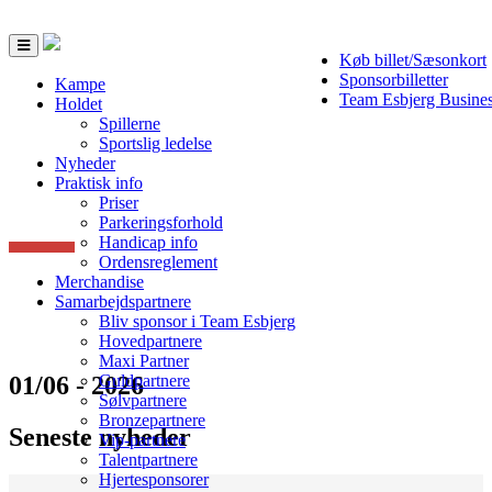
Toggle
Køb billet/Sæsonkort
navigation
Sponsorbilletter
Kampe
Team Esbjerg Busine
Holdet
Spillerne
Sportslig ledelse
Nyheder
Praktisk info
Priser
Parkeringsforhold
Handicap info
Ordensreglement
Merchandise
Samarbejdspartnere
Bliv sponsor i Team Esbjerg
Hovedpartnere
Maxi Partner
01/06 - 2026
Guldpartnere
Sølvpartnere
Bronzepartnere
Seneste nyheder
Vip-partnere
Talentpartnere
Hjertesponsorer