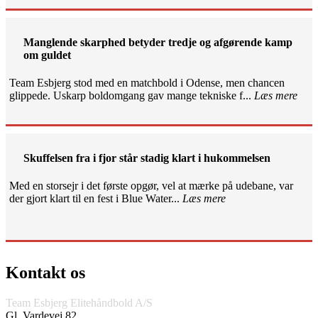
Manglende skarphed betyder tredje og afgørende kamp
om guldet
Team Esbjerg stod med en matchbold i Odense, men chancen
glippede. Uskarp boldomgang gav mange tekniske f...
Læs mere
Skuffelsen fra i fjor står stadig klart i hukommelsen
Med en storsejr i det første opgør, vel at mærke på udebane, var
der gjort klart til en fest i Blue Water...
Læs mere
Kontakt os
Team Esbjerg Elitehåndbold A/S
Gl. Vardevej 82