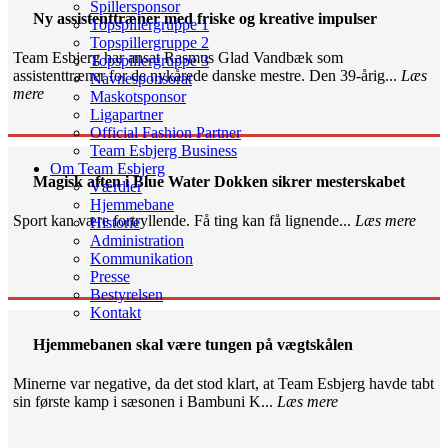
Spillersponsor
Ny assistenttræner med friske og kreative impulser
Topspillergruppe 1
Topspillergruppe 2
Team Esbjerg har ansat Rasmus Glad Vandbæk som
Topspillergruppe 3
assistenttræner for de nykårede danske mestre. Den 39-årig...
Læs
Navnesponsorat
mere
Maskotsponsor
Ligapartner
Official Fashion Partner
Team Esbjerg Business
Om Team Esbjerg
Magisk aften i Blue Water Dokken sikrer mesterskabet
Værdier
Hjemmebane
Sport kan være fortryllende. Få ting kan få lignende...
Læs mere
Historie
Administration
Kommunikation
Presse
Bestyrelsen
Kontakt
Hjemmebanen skal være tungen på vægtskålen
Minerne var negative, da det stod klart, at Team Esbjerg havde tabt
sin første kamp i sæsonen i Bambuni K...
Læs mere