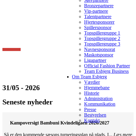
Sølvpartnere
Bronzepartnere
Vip-partnere
Talentpartnere
Hjertesponsorer
Spillersponsor
Topspillergruppe 1
Topspillergruppe 2
Topspillergruppe 3
Navnesponsorat
Maskotsponsor
Ligapartner
Official Fashion Partner
Team Esbjerg Business
Om Team Esbjerg
Værdier
31/05 - 2026
Hjemmebane
Historie
Administration
Seneste nyheder
Kommunikation
Presse
Bestyrelsen
Kontakt
Kampoversigt Bambuni Kvindeligaen 2026/2027
Så er den kommende sæsons turneringsplan på plads. I...
Læs mere