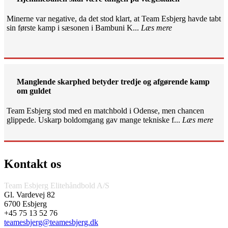
Minerne var negative, da det stod klart, at Team Esbjerg havde tabt
sin første kamp i sæsonen i Bambuni K...
Læs mere
Manglende skarphed betyder tredje og afgørende kamp
om guldet
Team Esbjerg stod med en matchbold i Odense, men chancen
glippede. Uskarp boldomgang gav mange tekniske f...
Læs mere
Kontakt os
Team Esbjerg Elitehåndbold A/S
Gl. Vardevej 82
6700 Esbjerg
+45 75 13 52 76
teamesbjerg@teamesbjerg.dk