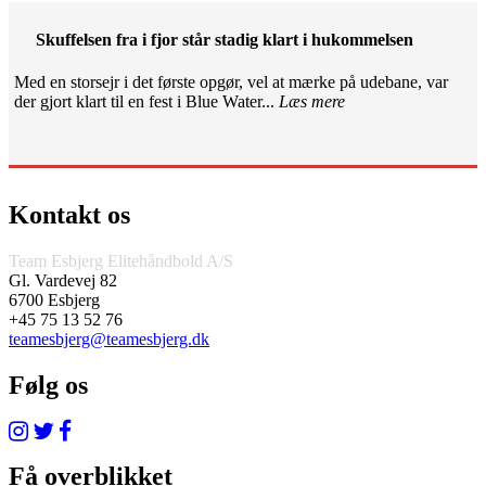
Skuffelsen fra i fjor står stadig klart i hukommelsen
Med en storsejr i det første opgør, vel at mærke på udebane, var
der gjort klart til en fest i Blue Water...
Læs mere
Kontakt os
Team Esbjerg Elitehåndbold A/S
Gl. Vardevej 82
6700 Esbjerg
+45 75 13 52 76
teamesbjerg@teamesbjerg.dk
Følg os
Få overblikket