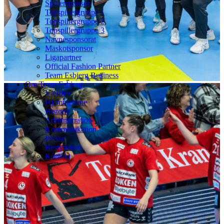
Spillersponsor
Topspillergruppe 1
Topspillergruppe 2
Topspillergruppe 3
Navnesponsorat
Maskotsponsor
Ligapartner
Official Fashion Partner
Team Esbjerg Business
Om Team Esbjerg
Værdier
Hjemmebane
Historie
Administration
Kommunikation
Presse
Bestyrelsen
Kontakt