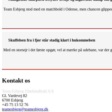
Team Esbjerg stod med en matchbold i Odense, men chancen glippe
Skuffelsen fra i fjor står stadig klart i hukommelsen
Med en storsejr i det første opgør, vel at mærke på udebane, var der gjo
Kontakt os
Team Esbjerg Elitehåndbold A/S
Gl. Vardevej 82
6700 Esbjerg
+45 75 13 52 76
teamesbjerg@teamesbjerg.dk