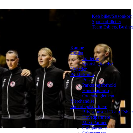
Køb billet/Sæsonkort
Sponsorbilletter
Team Esbjerg Busine
Kampe
Holdet
Spillerne
Sportslig ledelse
Nyheder
Praktisk info
Priser
Parkeringsforhold
Handicap info
Ordensreglement
Merchandise
Samarbejdspartnere
Bliv sponsor i Team Esbje
Hovedpartnere
Maxi Partner
Guldpartnere