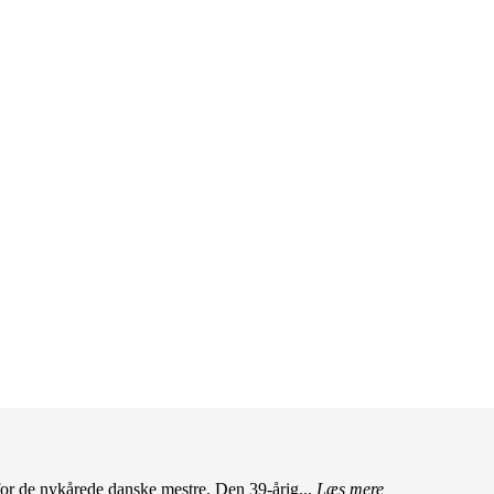
r de nykårede danske mestre. Den 39-årig...
Læs mere