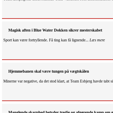
Magisk aften i Blue Water Dokken sikrer mesterskabet
Sport kan være fortryllende. Få ting kan få lignende...
Læs mere
Hjemmebanen skal være tungen på vægtskålen
Minerne var negative, da det stod klart, at Team Esbjerg havde tabt 
Manglende skarphed betyder tredje og afgørende kamp om g