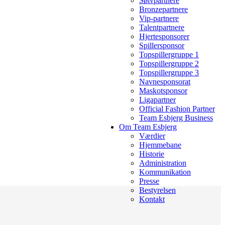
Sølvpartnere
Bronzepartnere
Vip-partnere
Talentpartnere
Hjertesponsorer
Spillersponsor
Topspillergruppe 1
Topspillergruppe 2
Topspillergruppe 3
Navnesponsorat
Maskotsponsor
Ligapartner
Official Fashion Partner
Team Esbjerg Business
Om Team Esbjerg
Værdier
Hjemmebane
Historie
Administration
Kommunikation
Presse
Bestyrelsen
Kontakt