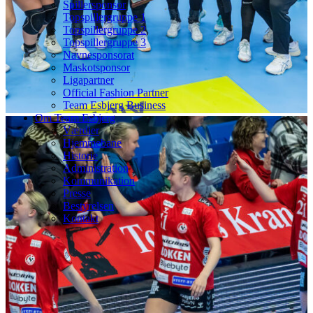
Spillersponsor
Topspillergruppe 1
Topspillergruppe 2
Topspillergruppe 3
Navnesponsorat
Maskotsponsor
Ligapartner
Official Fashion Partner
Team Esbjerg Business
Om Team Esbjerg
Værdier
Hjemmebane
Historie
Administration
Kommunikation
Presse
Bestyrelsen
Kontakt