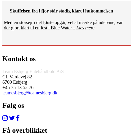
Skuffelsen fra i fjor står stadig klart i hukommelsen
Med en storsejr i det første opgør, vel at mærke på udebane, var
der gjort klart til en fest i Blue Water...
Læs mere
Kontakt os
Team Esbjerg Elitehåndbold A/S
Gl. Vardevej 82
6700 Esbjerg
+45 75 13 52 76
teamesbjerg@teamesbjerg.dk
Følg os
Få overblikket