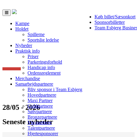
Toggle
Køb billet/Sæsonkort
navigation
Sponsorbilletter
Kampe
Team Esbjerg Busine
Holdet
Spillerne
Sportslig ledelse
Nyheder
Praktisk info
Priser
Parkeringsforhold
Handicap info
Ordensreglement
Merchandise
Samarbejdspartnere
Bliv sponsor i Team Esbjerg
Hovedpartnere
Maxi Partner
28/05 - 2026
Guldpartnere
Sølvpartnere
Bronzepartnere
Seneste nyheder
Vip-partnere
Talentpartnere
Hjertesponsorer