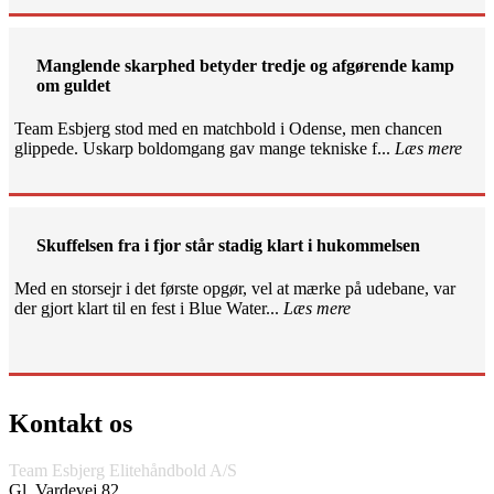
Manglende skarphed betyder tredje og afgørende kamp
om guldet
Team Esbjerg stod med en matchbold i Odense, men chancen
glippede. Uskarp boldomgang gav mange tekniske f...
Læs mere
Skuffelsen fra i fjor står stadig klart i hukommelsen
Med en storsejr i det første opgør, vel at mærke på udebane, var
der gjort klart til en fest i Blue Water...
Læs mere
Kontakt os
Team Esbjerg Elitehåndbold A/S
Gl. Vardevej 82