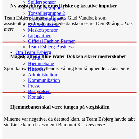
Spillersponsor
Ny assistenttræner med friske og kreative impulser
Topspillergruppe 1
Topspillergruppe 2
Team Esbjerg har ansat Rasmus Glad Vandbæk som
Topspillergruppe 3
assistenttræner for de nykårede danske mestre. Den 39-årig...
Læs
Navnesponsorat
mere
Maskotsponsor
Ligapartner
Official Fashion Partner
Team Esbjerg Business
Om Team Esbjerg
Magisk aften i Blue Water Dokken sikrer mesterskabet
Værdier
Hjemmebane
Sport kan være fortryllende. Få ting kan få lignende...
Læs mere
Historie
Administration
Kommunikation
Presse
Bestyrelsen
Kontakt
Hjemmebanen skal være tungen på vægtskålen
Minerne var negative, da det stod klart, at Team Esbjerg havde tabt
sin første kamp i sæsonen i Bambuni K...
Læs mere