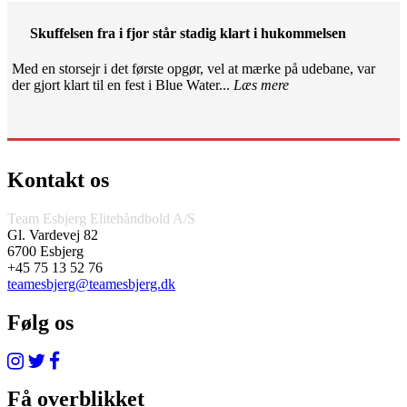
Skuffelsen fra i fjor står stadig klart i hukommelsen
Med en storsejr i det første opgør, vel at mærke på udebane, var
der gjort klart til en fest i Blue Water...
Læs mere
Kontakt os
Team Esbjerg Elitehåndbold A/S
Gl. Vardevej 82
6700 Esbjerg
+45 75 13 52 76
teamesbjerg@teamesbjerg.dk
Følg os
Få overblikket