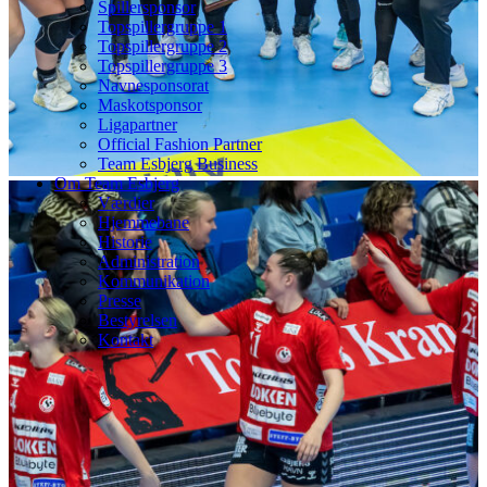
Spillersponsor
Topspillergruppe 1
Topspillergruppe 2
Topspillergruppe 3
Navnesponsorat
Maskotsponsor
Ligapartner
Official Fashion Partner
Team Esbjerg Business
Om Team Esbjerg
Værdier
Hjemmebane
Historie
Administration
Kommunikation
Presse
Bestyrelsen
Kontakt