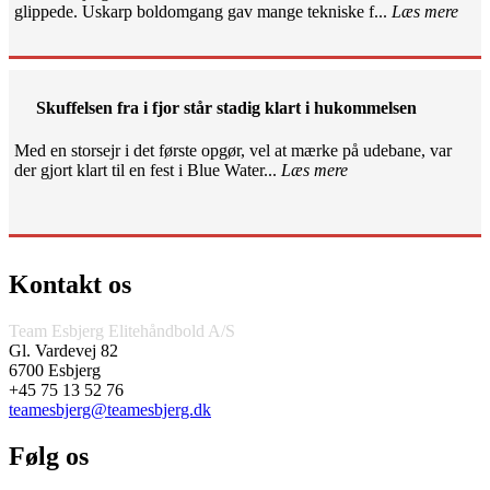
glippede. Uskarp boldomgang gav mange tekniske f...
Læs mere
Skuffelsen fra i fjor står stadig klart i hukommelsen
Med en storsejr i det første opgør, vel at mærke på udebane, var
der gjort klart til en fest i Blue Water...
Læs mere
Kontakt os
Team Esbjerg Elitehåndbold A/S
Gl. Vardevej 82
6700 Esbjerg
+45 75 13 52 76
teamesbjerg@teamesbjerg.dk
Følg os