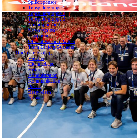
Spillersponsor
Topspillergruppe 1
Topspillergruppe 2
Topspillergruppe 3
Navnesponsorat
Maskotsponsor
Ligapartner
Official Fashion Partner
Team Esbjerg Business
Om Team Esbjerg
Værdier
Hjemmebane
Historie
Administration
Kommunikation
Presse
Bestyrelsen
Kontakt