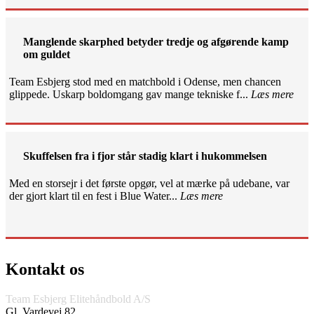
Manglende skarphed betyder tredje og afgørende kamp
om guldet
Team Esbjerg stod med en matchbold i Odense, men chancen
glippede. Uskarp boldomgang gav mange tekniske f...
Læs mere
Skuffelsen fra i fjor står stadig klart i hukommelsen
Med en storsejr i det første opgør, vel at mærke på udebane, var
der gjort klart til en fest i Blue Water...
Læs mere
Kontakt os
Team Esbjerg Elitehåndbold A/S
Gl. Vardevej 82