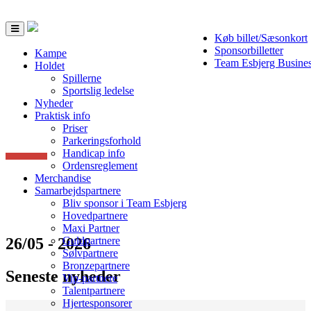
Toggle
Køb billet/Sæsonkort
navigation
Sponsorbilletter
Kampe
Team Esbjerg Busine
Holdet
Spillerne
Sportslig ledelse
Nyheder
Praktisk info
Priser
Parkeringsforhold
Handicap info
Ordensreglement
Merchandise
Samarbejdspartnere
Bliv sponsor i Team Esbjerg
Hovedpartnere
Maxi Partner
26/05 - 2026
Guldpartnere
Sølvpartnere
Bronzepartnere
Seneste nyheder
Vip-partnere
Talentpartnere
Hjertesponsorer