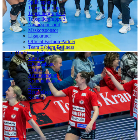
Spillersponsor
Topspillergruppe 1
Topspillergruppe 2
Topspillergruppe 3
Navnesponsorat
Maskotsponsor
Ligapartner
Official Fashion Partner
Team Esbjerg Business
Om Team Esbjerg
Værdier
Hjemmebane
Historie
Administration
Kommunikation
Presse
Bestyrelsen
Kontakt