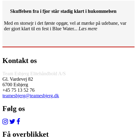
Skuffelsen fra i fjor står stadig klart i hukommelsen
Med en storsejr i det første opgør, vel at mærke på udebane, var
der gjort klart til en fest i Blue Water...
Læs mere
Kontakt os
Team Esbjerg Elitehåndbold A/S
Gl. Vardevej 82
6700 Esbjerg
+45 75 13 52 76
teamesbjerg@teamesbjerg.dk
Følg os
Få overblikket