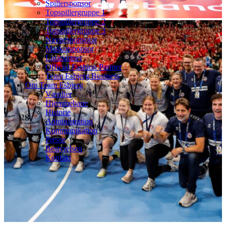
Spillersponsor
Topspillergruppe 1
Topspillergruppe 2
Topspillergruppe 3
Navnesponsorat
Maskotsponsor
Ligapartner
Official Fashion Partner
Team Esbjerg Business
Om Team Esbjerg
Værdier
Hjemmebane
Historie
Administration
Kommunikation
Presse
Bestyrelsen
Kontakt