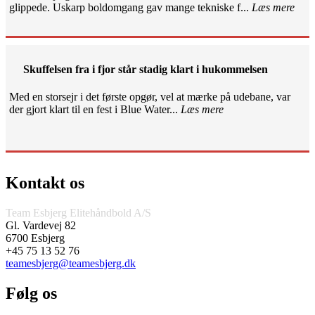
glippede. Uskarp boldomgang gav mange tekniske f...
Læs mere
Skuffelsen fra i fjor står stadig klart i hukommelsen
Med en storsejr i det første opgør, vel at mærke på udebane, var
der gjort klart til en fest i Blue Water...
Læs mere
Kontakt os
Team Esbjerg Elitehåndbold A/S
Gl. Vardevej 82
6700 Esbjerg
+45 75 13 52 76
teamesbjerg@teamesbjerg.dk
Følg os