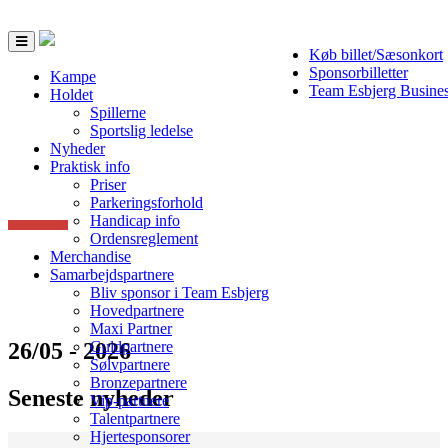
Toggle
Køb billet/Sæsonkort
navigation
Sponsorbilletter
Kampe
Team Esbjerg Busine
Holdet
Spillerne
Sportslig ledelse
Nyheder
Praktisk info
Priser
Parkeringsforhold
Handicap info
Ordensreglement
Merchandise
Samarbejdspartnere
Bliv sponsor i Team Esbjerg
Hovedpartnere
Maxi Partner
26/05 - 2026
Guldpartnere
Sølvpartnere
Bronzepartnere
Seneste nyheder
Vip-partnere
Talentpartnere
Hjertesponsorer