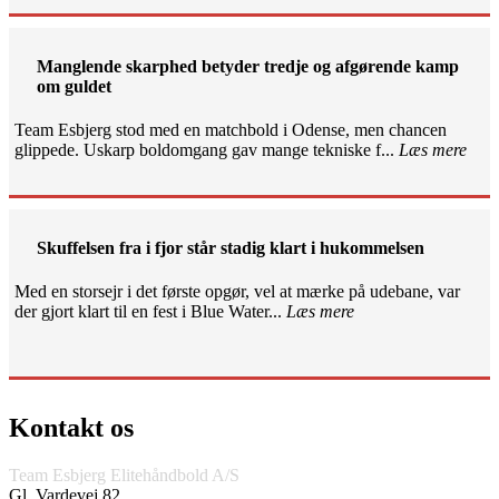
Manglende skarphed betyder tredje og afgørende kamp
om guldet
Team Esbjerg stod med en matchbold i Odense, men chancen
glippede. Uskarp boldomgang gav mange tekniske f...
Læs mere
Skuffelsen fra i fjor står stadig klart i hukommelsen
Med en storsejr i det første opgør, vel at mærke på udebane, var
der gjort klart til en fest i Blue Water...
Læs mere
Kontakt os
Team Esbjerg Elitehåndbold A/S
Gl. Vardevej 82