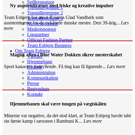
Spillersponsor
Ny assistenttræner med friske og kreative impulser
Topspillergruppe 1
Topspillergruppe 2
Team Esbjerg har ansat Rasmus Glad Vandbæk som
Topspillergruppe 3
assistenttræner for de nykårede danske mestre. Den 39-årig...
Læs
Navnesponsorat
mere
Maskotsponsor
Ligapartner
Official Fashion Partner
Team Esbjerg Business
Om Team Esbjerg
Magisk aften i Blue Water Dokken sikrer mesterskabet
Værdier
Hjemmebane
Sport kan være fortryllende. Få ting kan få lignende...
Læs mere
Historie
Administration
Kommunikation
Presse
Bestyrelsen
Kontakt
Hjemmebanen skal være tungen på vægtskålen
Minerne var negative, da det stod klart, at Team Esbjerg havde tabt
sin første kamp i sæsonen i Bambuni K...
Læs mere