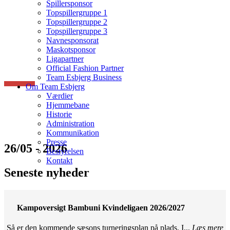
Spillersponsor
Topspillergruppe 1
Topspillergruppe 2
Topspillergruppe 3
Navnesponsorat
Maskotsponsor
Ligapartner
Official Fashion Partner
Team Esbjerg Business
Om Team Esbjerg
Værdier
Hjemmebane
Historie
Administration
Kommunikation
Presse
26/05 - 2026
Bestyrelsen
Kontakt
Seneste nyheder
Kampoversigt Bambuni Kvindeligaen 2026/2027
Så er den kommende sæsons turneringsplan på plads. I...
Læs mere