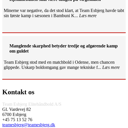
Minerne var negative, da det stod klart, at Team Esbjerg havde tabt
sin første kamp i sæsonen i Bambuni K...
Læs mere
Manglende skarphed betyder tredje og afgørende kamp
om guldet
Team Esbjerg stod med en matchbold i Odense, men chancen
glippede. Uskarp boldomgang gav mange tekniske f...
Læs mere
Kontakt os
Team Esbjerg Elitehåndbold A/S
Gl. Vardevej 82
6700 Esbjerg
+45 75 13 52 76
teamesbjerg@teamesbjerg.dk