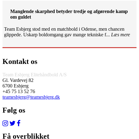
Manglende skarphed betyder tredje og afgørende kamp
om guldet
Team Esbjerg stod med en matchbold i Odense, men chancen
glippede. Uskarp boldomgang gav mange tekniske f...
Læs mere
Kontakt os
Team Esbjerg Elitehåndbold A/S
Gl. Vardevej 82
6700 Esbjerg
+45 75 13 52 76
teamesbjerg@teamesbjerg.dk
Følg os
Få overblikket