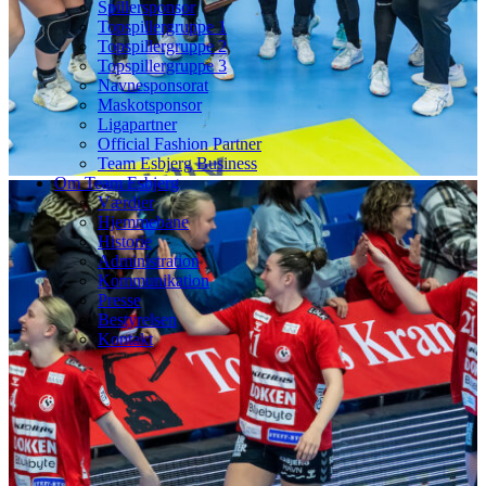
Spillersponsor
Topspillergruppe 1
Topspillergruppe 2
Topspillergruppe 3
Navnesponsorat
Maskotsponsor
Ligapartner
Official Fashion Partner
Team Esbjerg Business
Om Team Esbjerg
Værdier
Hjemmebane
Historie
Administration
Kommunikation
Presse
Bestyrelsen
Kontakt