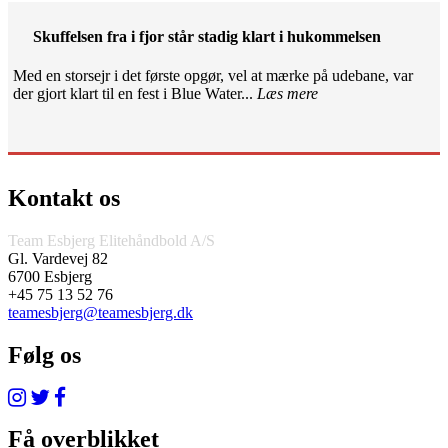
Skuffelsen fra i fjor står stadig klart i hukommelsen
Med en storsejr i det første opgør, vel at mærke på udebane, var
der gjort klart til en fest i Blue Water...
Læs mere
Kontakt os
Team Esbjerg Elitehåndbold A/S
Gl. Vardevej 82
6700 Esbjerg
+45 75 13 52 76
teamesbjerg@teamesbjerg.dk
Følg os
Få overblikket