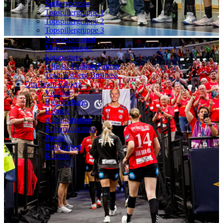
Spillersponsor
Topspillergruppe 1
Topspillergruppe 2
Topspillergruppe 3
Navnesponsorat
Maskotsponsor
Ligapartner
Official Fashion Partner
Team Esbjerg Business
Om Team Esbjerg
Værdier
Hjemmebane
Historie
Administration
Kommunikation
Presse
Bestyrelsen
Kontakt