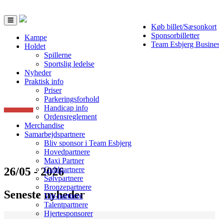
Toggle
Køb billet/Sæsonkort
navigation
Sponsorbilletter
Kampe
Team Esbjerg Busine
Holdet
Spillerne
Sportslig ledelse
Nyheder
Praktisk info
Priser
Parkeringsforhold
Handicap info
Ordensreglement
Merchandise
Samarbejdspartnere
Bliv sponsor i Team Esbjerg
Hovedpartnere
Maxi Partner
26/05 - 2026
Guldpartnere
Sølvpartnere
Bronzepartnere
Seneste nyheder
Vip-partnere
Talentpartnere
Hjertesponsorer