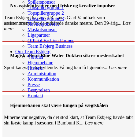
Spillersponsor
Ny assistenttræner med friske og kreative impulser
Topspillergruppe 1
Topspillergruppe 2
Team Esbjerg har ansat Rasmus Glad Vandbæk som
Topspillergruppe 3
assistenttræner for de nykårede danske mestre. Den 39-årig...
Læs
Navnesponsorat
mere
Maskotsponsor
Ligapartner
Official Fashion Partner
Team Esbjerg Business
Om Team Esbjerg
Magisk aften i Blue Water Dokken sikrer mesterskabet
Værdier
Hjemmebane
Sport kan være fortryllende. Få ting kan få lignende...
Læs mere
Historie
Administration
Kommunikation
Presse
Bestyrelsen
Kontakt
Hjemmebanen skal være tungen på vægtskålen
Minerne var negative, da det stod klart, at Team Esbjerg havde tabt
sin første kamp i sæsonen i Bambuni K...
Læs mere