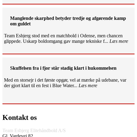
Manglende skarphed betyder tredje og afgørende kamp
om guldet
Team Esbjerg stod med en matchbold i Odense, men chancen
glippede. Uskarp boldomgang gav mange tekniske f...
Læs mere
Skuffelsen fra i fjor står stadig klart i hukommelsen
Med en storsejr i det første opgør, vel at mærke på udebane, var
der gjort klart til en fest i Blue Water...
Læs mere
Kontakt os
Team Esbjerg Elitehåndbold A/S
Gl. Vardevej 82