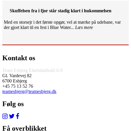
Skuffelsen fra i fjor står stadig klart i hukommelsen
Med en storsejr i det første opgør, vel at mærke på udebane, var
der gjort klart til en fest i Blue Water...
Læs mere
Kontakt os
Team Esbjerg Elitehåndbold A/S
Gl. Vardevej 82
6700 Esbjerg
+45 75 13 52 76
teamesbjerg@teamesbjerg.dk
Følg os
Få overblikket