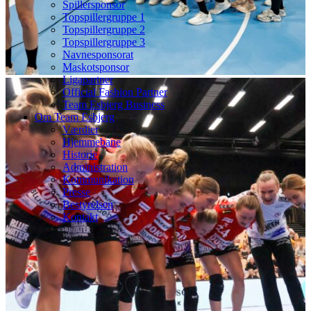
Spillersponsor
Topspillergruppe 1
Topspillergruppe 2
Topspillergruppe 3
Navnesponsorat
Maskotsponsor
Ligapartner
Official Fashion Partner
Team Esbjerg Business
Om Team Esbjerg
Værdier
Hjemmebane
Historie
Administration
Kommunikation
Presse
Bestyrelsen
Kontakt