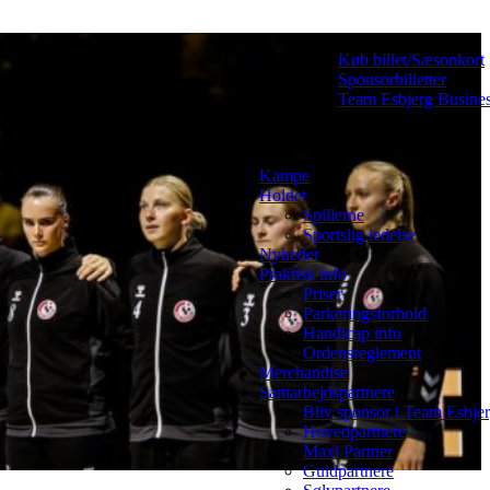
Køb billet/Sæsonkort
Sponsorbilletter
Team Esbjerg Busine
Kampe
Holdet
Spillerne
Sportslig ledelse
Nyheder
Praktisk info
Priser
Parkeringsforhold
Handicap info
Ordensreglement
Merchandise
Samarbejdspartnere
Bliv sponsor i Team Esbje
Hovedpartnere
Maxi Partner
Guldpartnere