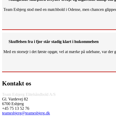
Team Esbjerg stod med en matchbold i Odense, men chancen glippe
Skuffelsen fra i fjor står stadig klart i hukommelsen
Med en storsejr i det første opgør, vel at mærke på udebane, var der gjo
Kontakt os
Team Esbjerg Elitehåndbold A/S
Gl. Vardevej 82
6700 Esbjerg
+45 75 13 52 76
teamesbjerg@teamesbjerg.dk