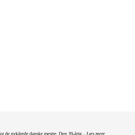
r de nykårede danske mestre. Den 39-årig...
Læs mere