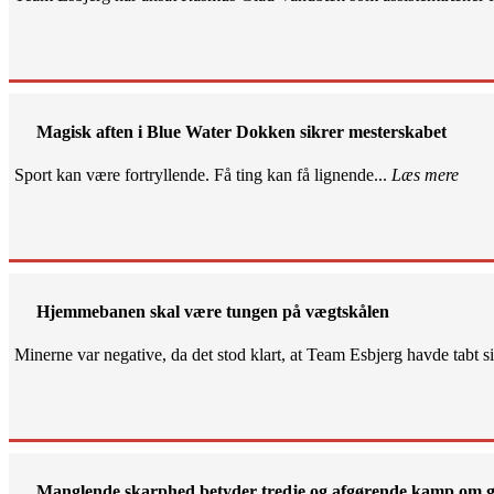
Magisk aften i Blue Water Dokken sikrer mesterskabet
Sport kan være fortryllende. Få ting kan få lignende...
Læs mere
Hjemmebanen skal være tungen på vægtskålen
Minerne var negative, da det stod klart, at Team Esbjerg havde tabt 
Manglende skarphed betyder tredje og afgørende kamp om g