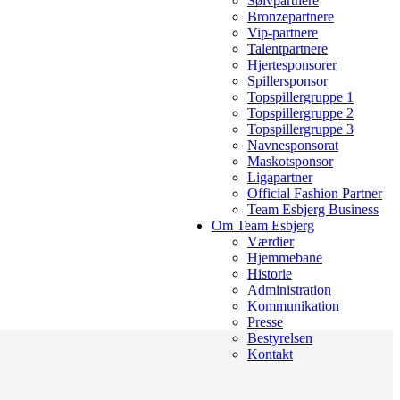
Sølvpartnere
Bronzepartnere
Vip-partnere
Talentpartnere
Hjertesponsorer
Spillersponsor
Topspillergruppe 1
Topspillergruppe 2
Topspillergruppe 3
Navnesponsorat
Maskotsponsor
Ligapartner
Official Fashion Partner
Team Esbjerg Business
Om Team Esbjerg
Værdier
Hjemmebane
Historie
Administration
Kommunikation
Presse
Bestyrelsen
Kontakt