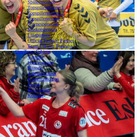
Spillersponsor
Topspillergruppe 1
Topspillergruppe 2
Topspillergruppe 3
Navnesponsorat
Maskotsponsor
Ligapartner
Official Fashion Partner
Team Esbjerg Business
Om Team Esbjerg
Værdier
Hjemmebane
Historie
Administration
Kommunikation
Presse
Bestyrelsen
Kontakt