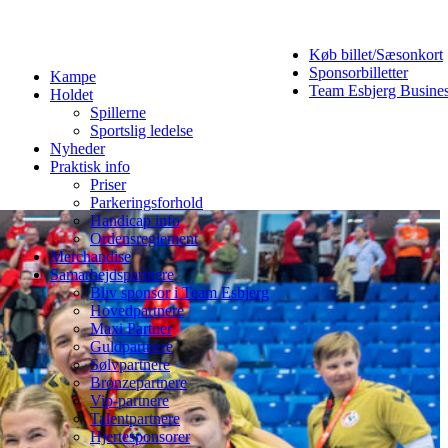
Køb billet/Sæsonkort
Sponsorbilletter
Kampe
Team Esbjerg Busine
Holdet
Spillerne
Sportslig ledelse
Nyheder
Praktisk info
Priser
Parkeringsforhold
Handicap info
Ordensreglement
Merchandise
Samarbejdspartnere
Bliv sponsor i Team Esbjerg
Hovedpartnere
Maxi Partner
Guldpartnere
Sølvpartnere
Bronzepartnere
Vip-partnere
Talentpartnere
Hjertesponsorer