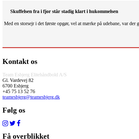
Skuffelsen fra i fjor står stadig klart i hukommelsen
Med en storsejr i det første opgør, vel at mærke på udebane, var der gjo
Kontakt os
Team Esbjerg Elitehåndbold A/S
Gl. Vardevej 82
6700 Esbjerg
+45 75 13 52 76
teamesbjerg@teamesbjerg.dk
Følg os
Få overblikket