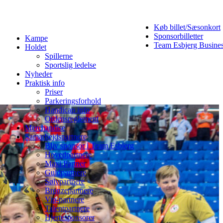
Køb billet/Sæsonkort
Sponsorbilletter
Kampe
Team Esbjerg Busine
Holdet
Spillerne
Sportslig ledelse
Nyheder
Praktisk info
Priser
Parkeringsforhold
Handicap info
Ordensreglement
Merchandise
Samarbejdspartnere
Bliv sponsor i Team Esbjerg
Hovedpartnere
Maxi Partner
Guldpartnere
Sølvpartnere
Bronzepartnere
Vip-partnere
Talentpartnere
Hjertesponsorer