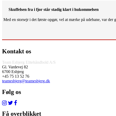
Skuffelsen fra i fjor står stadig klart i hukommelsen
Med en storsejr i det første opgør, vel at mærke på udebane, var der gjo
Kontakt os
Team Esbjerg Elitehåndbold A/S
Gl. Vardevej 82
6700 Esbjerg
+45 75 13 52 76
teamesbjerg@teamesbjerg.dk
Følg os
Få overblikket