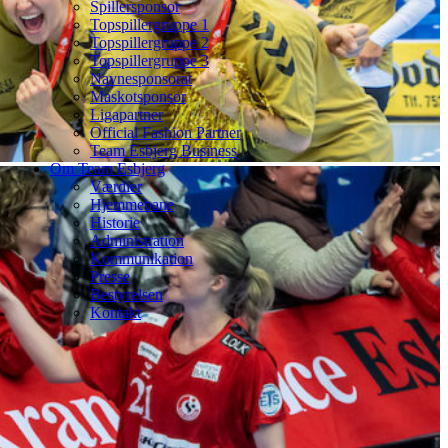
Spillersponsor
Topspillergruppe 1
Topspillergruppe 2
Topspillergruppe 3
Navnesponsorat
Maskotsponsor
Ligapartner
Official Fashion Partner
Team Esbjerg Business
Om Team Esbjerg
Værdier
Hjemmebane
Historie
Administration
Kommunikation
Presse
Bestyrelsen
Kontakt