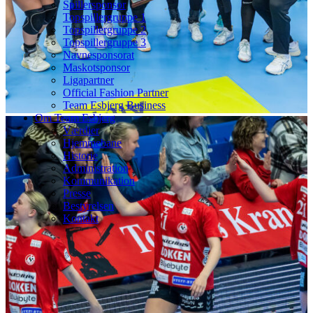
Spillersponsor
Topspillergruppe 1
Topspillergruppe 2
Topspillergruppe 3
Navnesponsorat
Maskotsponsor
Ligapartner
Official Fashion Partner
Team Esbjerg Business
Om Team Esbjerg
Værdier
Hjemmebane
Historie
Administration
Kommunikation
Presse
Bestyrelsen
Kontakt