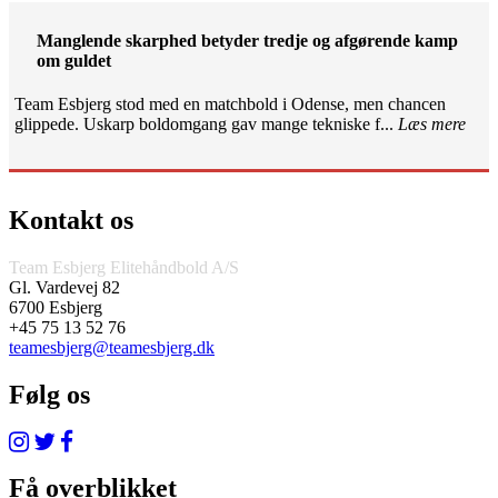
Manglende skarphed betyder tredje og afgørende kamp
om guldet
Team Esbjerg stod med en matchbold i Odense, men chancen
glippede. Uskarp boldomgang gav mange tekniske f...
Læs mere
Kontakt os
Team Esbjerg Elitehåndbold A/S
Gl. Vardevej 82
6700 Esbjerg
+45 75 13 52 76
teamesbjerg@teamesbjerg.dk
Følg os
Få overblikket