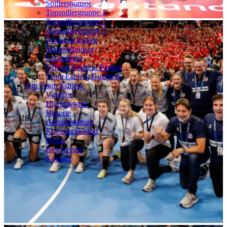
Spillersponsor
Topspillergruppe 1
Topspillergruppe 2
Topspillergruppe 3
Navnesponsorat
Maskotsponsor
Ligapartner
Official Fashion Partner
Team Esbjerg Business
Om Team Esbjerg
Værdier
Hjemmebane
Historie
Administration
Kommunikation
Presse
Bestyrelsen
Kontakt