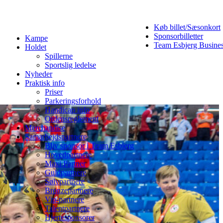
Køb billet/Sæsonkort
Sponsorbilletter
Kampe
Team Esbjerg Busine
Holdet
Spillerne
Sportslig ledelse
Nyheder
Praktisk info
Priser
Parkeringsforhold
Handicap info
Ordensreglement
Merchandise
Samarbejdspartnere
Bliv sponsor i Team Esbjerg
Hovedpartnere
Maxi Partner
Guldpartnere
Sølvpartnere
Bronzepartnere
Vip-partnere
Talentpartnere
Hjertesponsorer