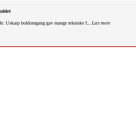
uldet
de. Uskarp boldomgang gav mange tekniske f...
Læs mere