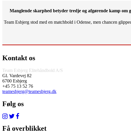
Manglende skarphed betyder tredje og afgørende kamp om g
Team Esbjerg stod med en matchbold i Odense, men chancen glippe
Kontakt os
Team Esbjerg Elitehåndbold A/S
Gl. Vardevej 82
6700 Esbjerg
+45 75 13 52 76
teamesbjerg@teamesbjerg.dk
Følg os
Få overblikket