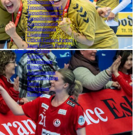
Spillersponsor
Topspillergruppe 1
Topspillergruppe 2
Topspillergruppe 3
Navnesponsorat
Maskotsponsor
Ligapartner
Official Fashion Partner
Team Esbjerg Business
Om Team Esbjerg
Værdier
Hjemmebane
Historie
Administration
Kommunikation
Presse
Bestyrelsen
Kontakt