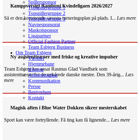
Spillersponsor
Kampoversigt Bambuni Kvindeligaen 2026/2027
Topspillergruppe 1
Topspillergruppe 2
Så er den kommende sæsons turneringsplan på plads. I...
Læs mere
Topspillergruppe 3
Navnesponsorat
Maskotsponsor
Ligapartner
Official Fashion Partner
Team Esbjerg Business
Om Team Esbjerg
Ny assistenttræner med friske og kreative impulser
Værdier
Hjemmebane
Team Esbjerg har ansat Rasmus Glad Vandbæk som
Historie
assistenttræner for de nykårede danske mestre. Den 39-årig...
Læs
Administration
mere
Kommunikation
Presse
Bestyrelsen
Kontakt
Magisk aften i Blue Water Dokken sikrer mesterskabet
Sport kan være fortryllende. Få ting kan få lignende...
Læs mere