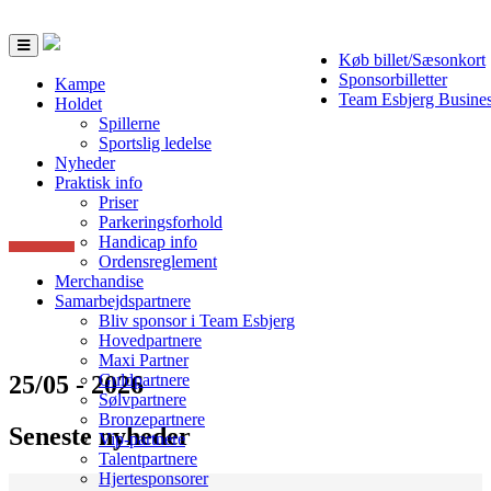
Toggle
Køb billet/Sæsonkort
navigation
Sponsorbilletter
Kampe
Team Esbjerg Busine
Holdet
Spillerne
Sportslig ledelse
Nyheder
Praktisk info
Priser
Parkeringsforhold
Handicap info
Ordensreglement
Merchandise
Samarbejdspartnere
Bliv sponsor i Team Esbjerg
Hovedpartnere
Maxi Partner
25/05 - 2026
Guldpartnere
Sølvpartnere
Bronzepartnere
Seneste nyheder
Vip-partnere
Talentpartnere
Hjertesponsorer