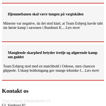
Hjemmebanen skal være tungen på vægtskålen
Minerne var negative, da det stod klart, at Team Esbjerg havde tabt
sin første kamp i sæsonen i Bambuni K...
Læs mere
Manglende skarphed betyder tredje og afgørende kamp
om guldet
Team Esbjerg stod med en matchbold i Odense, men chancen
glippede. Uskarp boldomgang gav mange tekniske f...
Læs mere
Kontakt os
Team Esbjerg Elitehåndbold A/S
Gl. Vardevej 82