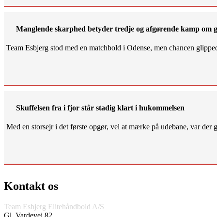
Manglende skarphed betyder tredje og afgørende kamp om g
Team Esbjerg stod med en matchbold i Odense, men chancen glippe
Skuffelsen fra i fjor står stadig klart i hukommelsen
Med en storsejr i det første opgør, vel at mærke på udebane, var der gjo
Kontakt os
Team Esbjerg Elitehåndbold A/S
Gl. Vardevej 82