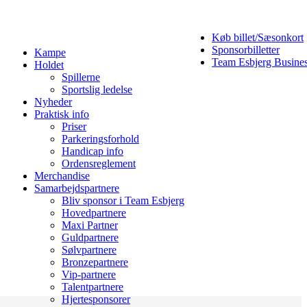
Køb billet/Sæsonkort
Sponsorbilletter
Kampe
Team Esbjerg Busine
Holdet
Spillerne
Sportslig ledelse
Nyheder
Praktisk info
Priser
Parkeringsforhold
Handicap info
Ordensreglement
Merchandise
Samarbejdspartnere
Bliv sponsor i Team Esbjerg
Hovedpartnere
Maxi Partner
Guldpartnere
Sølvpartnere
Bronzepartnere
Vip-partnere
Talentpartnere
Hjertesponsorer