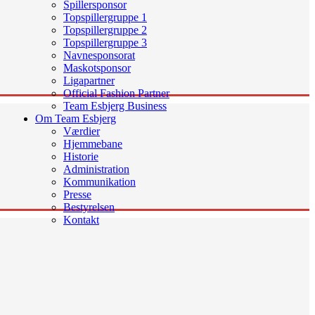
Spillersponsor
Topspillergruppe 1
Topspillergruppe 2
Topspillergruppe 3
Navnesponsorat
Maskotsponsor
Ligapartner
Official Fashion Partner
Team Esbjerg Business
Om Team Esbjerg
Værdier
Hjemmebane
Historie
Administration
Kommunikation
Presse
Bestyrelsen
Kontakt