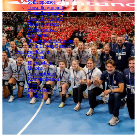
Spillersponsor
Topspillergruppe 1
Topspillergruppe 2
Topspillergruppe 3
Navnesponsorat
Maskotsponsor
Ligapartner
Official Fashion Partner
Team Esbjerg Business
Om Team Esbjerg
Værdier
Hjemmebane
Historie
Administration
Kommunikation
Presse
Bestyrelsen
Kontakt