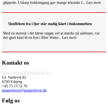
glippede. Uskarp boldomgang gav mange tekniske f...
Læs mere
Skuffelsen fra i fjor står stadig klart i hukommelsen
Med en storsejr i det første opgør, vel at mærke på udebane, var
der gjort klart til en fest i Blue Water...
Læs mere
Kontakt os
Team Esbjerg Elitehåndbold A/S
Gl. Vardevej 82
6700 Esbjerg
+45 75 13 52 76
teamesbjerg@teamesbjerg.dk
Følg os